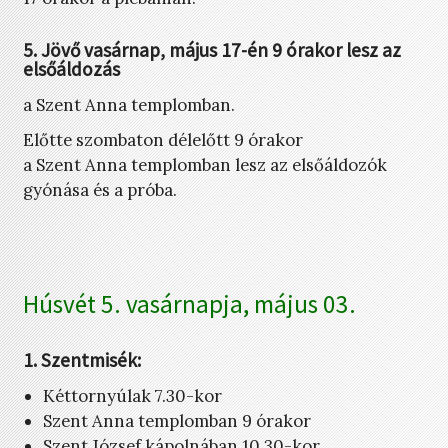
5. Jövő vasárnap, május 17-én 9 órakor lesz az
elsőáldozás
a Szent Anna templomban.
Előtte szombaton délelőtt 9 órakor
a Szent Anna templomban lesz az elsőáldozók
gyónása és a próba.
Húsvét 5. vasárnapja, május 03.
1. Szentmisék:
Kéttornyúlak 7.30-kor
Szent Anna templomban 9 órakor
Szent József kápolnában 10.30-kor