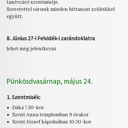
tanévzáró szentmiséje.
Szeretettel várunk minden hittanost szüleikkel
együtt.
8. Június 27-i Felvidék-i zarándoklatra
lehet még jelentkezni.
Pünkösdvasárnap, május 24.
1. Szentmisék:
Dáka 7.30-kor
Szent Anna templomban 9 órakor
Szent József kápolnában 10.30-kor