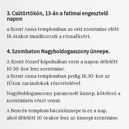
3. Csütörtökön, 13-án a fatimai engesztelő
napon
a Szent Anna templomban az esti szentmise előtt
18 órakor imádkozzuk a rózsafüzért.
4. Szombaton Nagyboldogasszony ünnepe.
A Szent József kápolnában ezen a napon délelőtt
10 30-kor lesz szentmise,
a Szent Anna templomban pedig 18.30-kor az
1Úton zarándokok részvételével.
Nagyboldogasszony parancsolt ünnep, kötelező a
szentmisén részt venni.
A Bencés templom búcsúünnepe is ez a nap,
ahol délelőtt 10 órakor lesz az ünnepi szentmise.