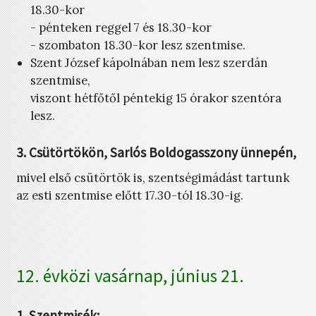
18.30-kor
- pénteken reggel 7 és 18.30-kor
- szombaton 18.30-kor lesz szentmise.
Szent József kápolnában nem lesz szerdán
szentmise,
viszont hétfőtől péntekig 15 órakor szentóra
lesz.
3. Csütörtökön, Sarlós Boldogasszony ünnepén,
mivel első csütörtök is, szentségimádást tartunk
az esti szentmise előtt 17.30-tól 18.30-ig.
12. évközi vasárnap, június 21.
1. Szentmisék: