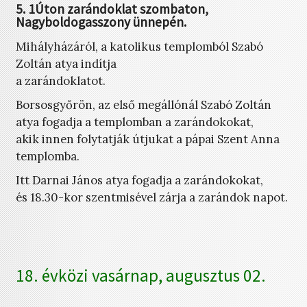
5. 1Úton zarándoklat szombaton,
Nagyboldogasszony ünnepén.
Mihályházáról, a katolikus templomból Szabó
Zoltán atya indítja
a zarándoklatot.
Borsosgyőrön, az első megállónál Szabó Zoltán
atya fogadja a templomban a zarándokokat,
akik innen folytatják útjukat a pápai Szent Anna
templomba.
Itt Darnai János atya fogadja a zarándokokat,
és 18.30-kor szentmisével zárja a zarándok napot.
18. évközi vasárnap, augusztus 02.