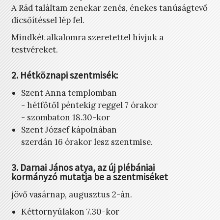
A Rád találtam zenekar zenés, énekes tanúságtevő
dicsőítéssel lép fel.
Mindkét alkalomra szeretettel hívjuk a
testvéreket.
2. Hétköznapi szentmisék:
Szent Anna templomban
- hétfőtől péntekig reggel 7 órakor
- szombaton 18.30-kor
Szent József kápolnában
szerdán 16 órakor lesz szentmise.
3. Darnai János atya, az új plébániai
kormányzó mutatja be a szentmiséket
jövő vasárnap, augusztus 2-án.
Kéttornyúlakon 7.30-kor