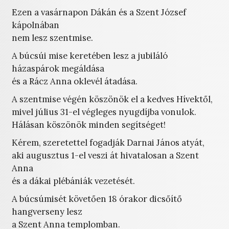
Ezen a vasárnapon Dákán és a Szent József
kápolnában
nem lesz szentmise.
A búcsúi mise keretében lesz a jubiláló
házaspárok megáldása
és a Rácz Anna oklevél átadása.
A szentmise végén köszönök el a kedves Hívektől,
mivel július 31-el végleges nyugdíjba vonulok.
Hálásan köszönök minden segítséget!
Kérem, szeretettel fogadják Darnai János atyát,
aki augusztus 1-el veszi át hivatalosan a Szent
Anna
és a dákai plébániák vezetését.
A búcsúmisét követően 18 órakor dicsőítő
hangverseny lesz
a Szent Anna templomban.