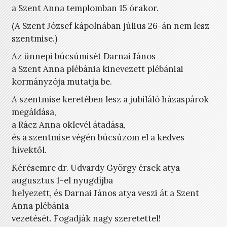
a Szent Anna templomban 15 órakor.
(A Szent József kápolnában július 26-án nem lesz
szentmise.)
Az ünnepi búcsúmisét Darnai János
a Szent Anna plébánia kinevezett plébániai
kormányzója mutatja be.
A szentmise keretében lesz a jubiláló házaspárok
megáldása,
a Rácz Anna oklevél átadása,
és a szentmise végén búcsúzom el a kedves
hívektől.
Kérésemre dr. Udvardy György érsek atya
augusztus 1-el nyugdíjba
helyezett, és Darnai János atya veszi át a Szent
Anna plébánia
vezetését. Fogadják nagy szeretettel!