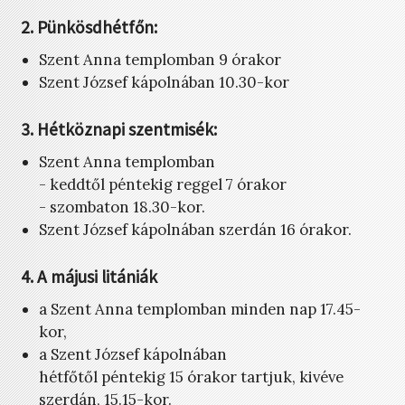
2. Pünkösdhétfőn:
Szent Anna templomban 9 órakor
Szent József kápolnában 10.30-kor
3. Hétköznapi szentmisék:
Szent Anna templomban
- keddtől péntekig reggel 7 órakor
- szombaton 18.30-kor.
Szent József kápolnában szerdán 16 órakor.
4. A májusi litániák
a Szent Anna templomban minden nap 17.45-
kor,
a Szent József kápolnában
hétfőtől péntekig 15 órakor tartjuk, kivéve
szerdán, 15.15-kor.