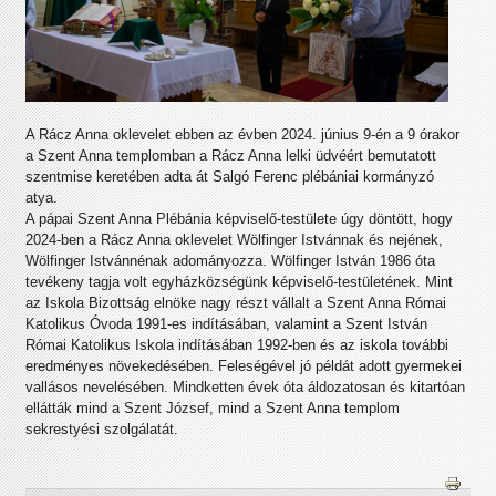
A Rácz Anna oklevelet ebben az évben 2024. június 9-én a 9 órakor
a Szent Anna templomban a Rácz Anna lelki üdvéért bemutatott
szentmise keretében adta át Salgó Ferenc plébániai kormányzó
atya.
A pápai Szent Anna Plébánia képviselő-testülete úgy döntött, hogy
2024-ben a Rácz Anna oklevelet Wölfinger Istvánnak és nejének,
Wölfinger Istvánnénak adományozza. Wölfinger István 1986 óta
tevékeny tagja volt egyházközségünk képviselő-testületének. Mint
az Iskola Bizottság elnöke nagy részt vállalt a Szent Anna Római
Katolikus Óvoda 1991-es indításában, valamint a Szent István
Római Katolikus Iskola indításában 1992-ben és az iskola további
eredményes növekedésében. Feleségével jó példát adott gyermekei
vallásos nevelésében. Mindketten évek óta áldozatosan és kitartóan
ellátták mind a Szent József, mind a Szent Anna templom
sekrestyési szolgálatát.