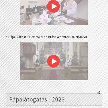
A Pápa Városi Televízió tudósítása a pénteki alkalomról:
Pápalátogatás - 2023.