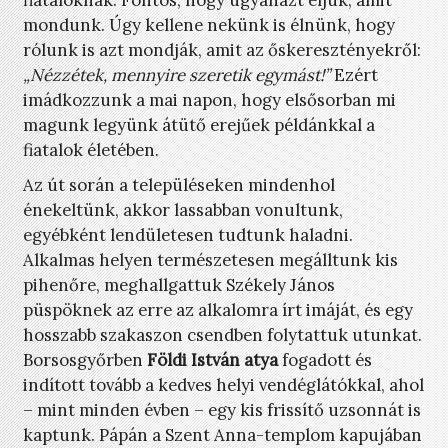
fiataloknak. Fontos, hogy ugyanazt éljük, amit
mondunk. Úgy kellene nekünk is élnünk, hogy
rólunk is azt mondják, amit az őskeresztényekről:
„Nézzétek, mennyire szeretik egymást!”
Ezért
imádkozzunk a mai napon, hogy elsősorban mi
magunk legyünk átütő erejűek példánkkal a
fiatalok életében.
Az út során a településeken mindenhol
énekeltünk, akkor lassabban vonultunk,
egyébként lendületesen tudtunk haladni.
Alkalmas helyen természetesen megálltunk kis
pihenőre, meghallgattuk Székely János
püspöknek az erre az alkalomra írt imáját, és egy
hosszabb szakaszon csendben folytattuk utunkat.
Borsosgyőrben
Földi István atya
fogadott és
indított tovább a kedves helyi vendéglátókkal, ahol
– mint minden évben – egy kis frissítő uzsonnát is
kaptunk. Pápán a Szent Anna-templom kapujában