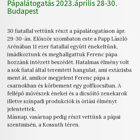
Pápalátogatás 2023.április 28-30.
Budapest
30 fiatallal vettünk részt a pápalátogatáson ápr.
29-30-án. Először szombaton este a Papp László
Arénában 11 ezer fiatallal együtt énekeltünk,
imádkoztunk és meghallgattuk Ferenc pápa
hozzánk intézett beszédét. Hatalmas élmény volt
a sok fiatal által teremtett hangulat, ami extázisba
ment át, amikor megjelent Ferenc pápa a
csarnokban és körbement egy golfkocsiban. A
fellépő művészek énekei és a dicsőítő zenekarok
illetve színpadi produkciók is óriási élményt
jelentettek.
Másnap, vasárnap pedig részt vettünk a pápai
szentmisén, a Kossuth téren.