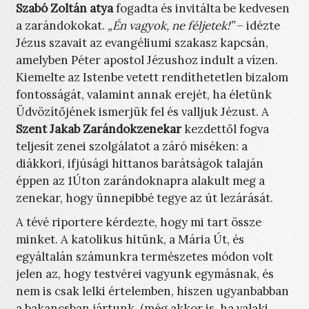
Szabó Zoltán atya
fogadta és invitálta be kedvesen
a zarándokokat.
„Én vagyok, ne féljetek!”
– idézte
Jézus szavait az evangéliumi szakasz kapcsán,
amelyben Péter apostol Jézushoz indult a vízen.
Kiemelte az Istenbe vetett rendíthetetlen bizalom
fontosságát, valamint annak erejét, ha életünk
Üdvözítőjének ismerjük fel és valljuk Jézust. A
Szent Jakab Zarándokzenekar
kezdettől fogva
teljesít zenei szolgálatot a záró miséken: a
diákkori, ifjúsági hittanos barátságok talaján
éppen az 1Úton zarándoknapra alakult meg a
zenekar, hogy ünnepibbé tegye az út lezárását.
A tévé riportere kérdezte, hogy mi tart össze
minket. A katolikus hitünk, a Mária Út, és
egyáltalán számunkra természetes módon volt
jelen az, hogy testvérei vagyunk egymásnak, és
nem is csak lelki értelemben, hiszen ugyanbabban
a bakancsban jártunk, (még akkor is, ha valaki