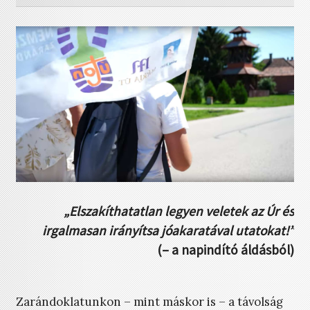
„Elszakíthatatlan legyen veletek az Úr
és
irgalmasan irányítsa jóakaratával utatokat!”
(– a napindító áldásból)
Zarándoklatunkon – mint máskor is – a távolság