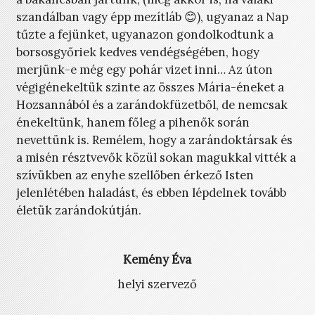
szandálban vagy épp mezítláb 😊), ugyanaz a Nap
tűzte a fejünket, ugyanazon gondolkodtunk a
borsosgyőriek kedves vendégségében, hogy
merjünk-e még egy pohár vizet inni… Az úton
végigénekeltük szinte az összes Mária-éneket a
Hozsannából és a zarándokfüzetből, de nemcsak
énekeltünk, hanem főleg a pihenők során
nevettünk is. Remélem, hogy a zarándoktársak és
a misén résztvevők közül sokan magukkal vitték a
szívükben az enyhe szellőben érkező Isten
jelenlétében haladást, és ebben lépdelnek tovább
életük zarándokútján.
Kemény Éva
helyi szervező