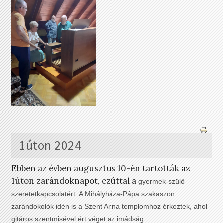
1úton 2024
Ebben az évben augusztus 10-én tartották az
1úton zarándoknapot, ezúttal a
gyermek-szülő
szeretetkapcsolatért. A Mihályháza-Pápa szakaszon
zarándokolók idén is a Szent Anna templomhoz érkeztek, ahol
gitáros szentmisével ért véget az imádság.