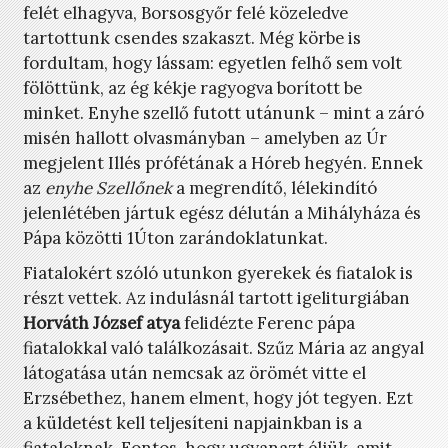
felét elhagyva, Borsosgyőr felé közeledve
tartottunk csendes szakaszt. Még körbe is
fordultam, hogy lássam: egyetlen felhő sem volt
fölöttünk, az ég kékje ragyogva borított be
minket. Enyhe szellő futott utánunk – mint a záró
misén hallott olvasmányban – amelyben az Úr
megjelent Illés prófétának a Hóreb hegyén. Ennek
az
enyhe Szellőnek
a megrendítő, lélekindító
jelenlétében jártuk egész délután a Mihályháza és
Pápa közötti 1Úton zarándoklatunkat.
Fiatalokért szóló utunkon gyerekek és fiatalok is
részt vettek. Az indulásnál tartott igeliturgiában
Horváth József atya
felidézte Ferenc pápa
fiatalokkal való találkozásait. Szűz Mária az angyal
látogatása után nemcsak az örömét vitte el
Erzsébethez, hanem elment, hogy jót tegyen. Ezt
a küldetést kell teljesíteni napjainkban is a