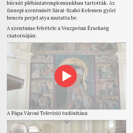
búcsút plébániatemplomunkban tartották. Az
ünnepi szentmisét Sárai-Szabó Kelemen győri
bencés perjel atya mutatta be.
A szentmise felvétele a Veszprémi Érsekség
csatornáján:
A Pápa Városi Televízió tudósítása: