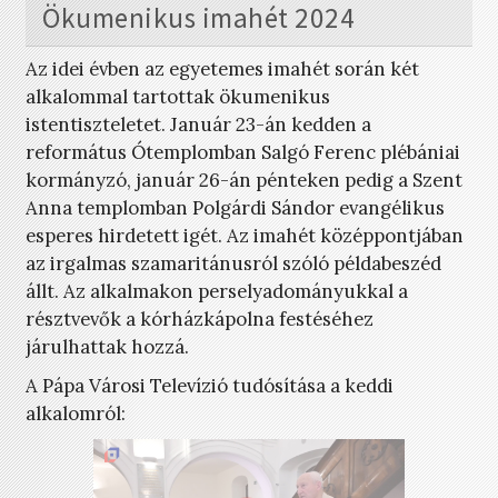
Ökumenikus imahét 2024
Az idei évben az egyetemes imahét során két
alkalommal tartottak ökumenikus
istentiszteletet. Január 23-án kedden a
református Ótemplomban Salgó Ferenc plébániai
kormányzó, január 26-án pénteken pedig a Szent
Anna templomban Polgárdi Sándor evangélikus
esperes hirdetett igét. Az imahét középpontjában
az irgalmas szamaritánusról szóló példabeszéd
állt. Az alkalmakon perselyadományukkal a
résztvevők a kórházkápolna festéséhez
járulhattak hozzá.
A Pápa Városi Televízió tudósítása a keddi
alkalomról: