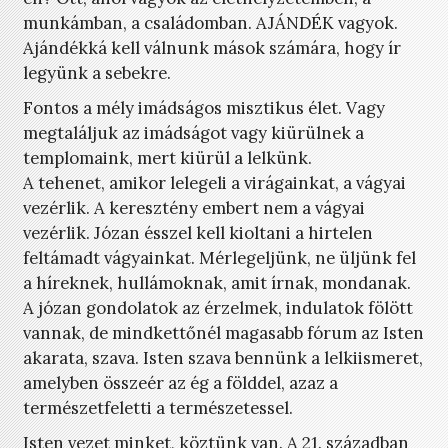
munkámban, a családomban. AJÁNDÉK vagyok.
Ajándékká kell válnunk mások számára, hogy ír
legyünk a sebekre.
Fontos a mély imádságos misztikus élet. Vagy
megtaláljuk az imádságot vagy kiürülnek a
templomaink, mert kiürül a lelkünk.
A tehenet, amikor lelegeli a virágainkat, a vágyai
vezérlik. A keresztény embert nem a vágyai
vezérlik. Józan ésszel kell kioltani a hirtelen
feltámadt vágyainkat. Mérlegeljünk, ne üljünk fel
a híreknek, hullámoknak, amit írnak, mondanak.
A józan gondolatok az érzelmek, indulatok fölött
vannak, de mindkettőnél magasabb fórum az Isten
akarata, szava. Isten szava bennünk a lelkiismeret,
amelyben összeér az ég a földdel, azaz a
természetfeletti a természetessel.
Isten vezet minket, köztünk van. A 21. században