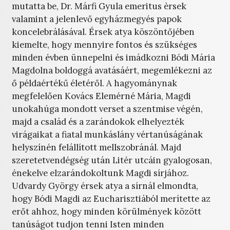
mutatta be, Dr. Márfi Gyula emeritus èrsek
valamint a jelenlevő egyházmegyés papok
koncelebrálásával. Érsek atya köszöntőjében
kiemelte, hogy mennyire fontos és szükséges
minden évben ünnepelni és imádkozni Bódi Mária
Magdolna boldoggá avatásáért, megemlékezni az
ő példaértékű életéről. A hagyománynak
megfelelően Kovács Elemérné Mária, Magdi
unokahúga mondott verset a szentmise végén,
majd a család és a zarándokok elhelyezték
virágaikat a fiatal munkáslány vértanúságának
helyszínén felállított mellszobránál. Majd
szeretetvendégség után Litér utcáin gyalogosan,
énekelve elzarándokoltunk Magdi sírjához.
Udvardy György érsek atya a sírnál elmondta,
hogy Bódi Magdi az Eucharisztiából merítette az
erőt ahhoz, hogy minden körülmények között
tanúságot tudjon tenni Isten minden