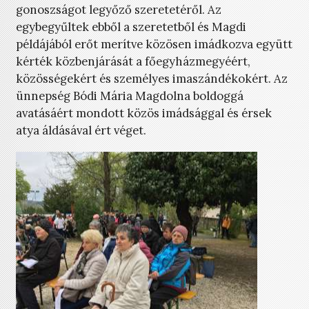
gonoszságot legyőző szeretetéről. Az
egybegyűltek ebből a szeretetből és Magdi
példájából erőt merítve közösen imádkozva együtt
kérték közbenjárását a főegyházmegyéért,
közösségekért és személyes imaszándékokért. Az
ünnepség Bódi Mária Magdolna boldoggá
avatásáért mondott közös imádsággal és érsek
atya áldásával ért véget.