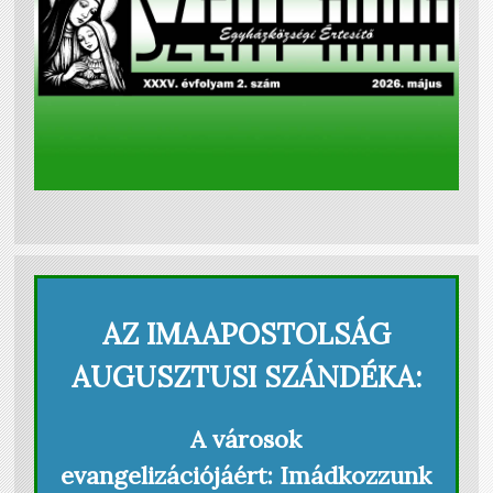
AZ IMAAPOSTOLSÁG
AUGUSZTUSI SZÁNDÉKA:
A városok
evangelizációjáért: Imádkozzunk