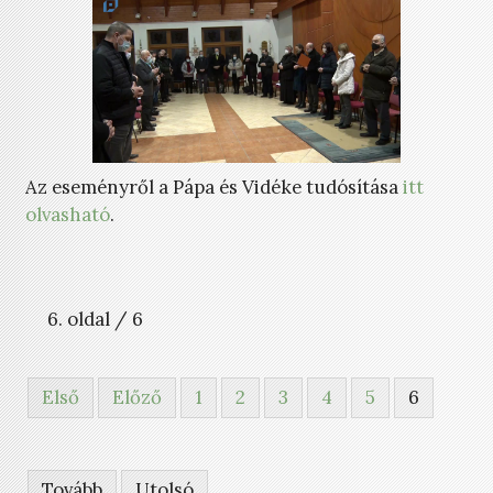
Az eseményről a Pápa és Vidéke tudósítása
itt
olvasható
.
6. oldal / 6
Első
Előző
1
2
3
4
5
6
Tovább
Utolsó