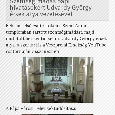
Szentségimádás papi
hivatásokért Udvardy György
érsek atya vezetésével
Február első csütörtökén a Szent Anna
templomban tartott szentségimádást, majd
mutatott be szentmisét dr. Udvardy György érsek
atya. A szertartás a Veszprémi Érsekség YouTube
csatornáján visszanézhető:
A Pápa Városi Televízió tudósítása: