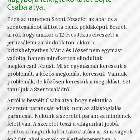
Csaba atya.
Ezen az ünnepen Szent Józsefet az apát és a
szentcsaládot állította elénk példaképül. Beszélt
arról, hogy amikor a 12 éves Jézus elveszett a
jeruzsálemi zarándoklaton, akkor a
krízishelyzetben Mária és József nem egymást
vádolta, hanem mindketten elindultak
megkeresni Jézust. Mi se egymásban keressük a
problémát, a közös megoldást keressük. Vannak
problémák, de közösen keressük a megoldást. Ezt
tanuljuk a Szentcsaládtól.
Arról is beszélt Csaba atya, hogy nekünk a
szeretet parancsát adták, nem az állásfoglalás
parancsát. Nekünk a szeretet parancsa mindenek
felett van. A szeretet teszi a világunkat jobbá.
Fontos a magunk kibontakoztatása is. Ki is vagyok
én? Ott, ahol vagyok az élethelyzetemben, a