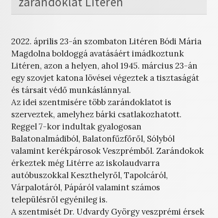
zarándoklat Litéren
2022. április 23-án szombaton Litéren Bódi Mária
Magdolna boldoggá avatásáért imádkoztunk
Litéren, azon a helyen, ahol 1945. március 23-án
egy szovjet katona lövései végeztek a tisztaságát
és társait védő munkáslánnyal.
Az idei szentmisére több zarándoklatot is
szerveztek, amelyhez bárki csatlakozhatott.
Reggel 7-kor indultak gyalogosan
Balatonalmádiból, Balatonfűzfőről, Sólyból
valamint kerékpárosok Veszprémből. Zarándokok
érkeztek még Litérre az iskolaudvarra
autóbuszokkal Keszthelyről, Tapolcáról,
Várpalotáról, Pápáról valamint számos
településről egyénileg is.
A szentmisét Dr. Udvardy György veszprémi érsek