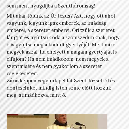
sem ment nyugdíjba a Szentháromság!
Mit akar tőlünk az Úr Jézus? Azt, hogy ott ahol
vagyunk, legyünk igaz emberek, az imádság
emberei, a szeretet emberei. Őrizzük a szeretet
lángját és nyújtsuk oda a szomszédunknak, hogy
ő is gyújtsa meg a kialudt gyertyáját! Mert mire
megyek azzal, ha ehelyett a magam gyertyáját is
elfújom? Ha nem imádkozom, nem megyek a
szentmisére és nem gyakorlom a szeretet
cselekedeteit.
Zárásképpen vegyünk példát Szent Józsefről és
döntéseinket mindig Isten színe előtt hozzuk
meg, átimádkozva, mint ő.