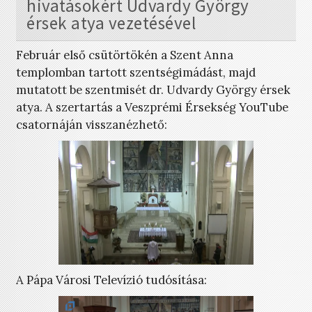
hivatásokért Udvardy György
érsek atya vezetésével
Február első csütörtökén a Szent Anna
templomban tartott szentségimádást, majd
mutatott be szentmisét dr. Udvardy György érsek
atya. A szertartás a Veszprémi Érsekség YouTube
csatornáján visszanézhető:
A Pápa Városi Televízió tudósítása: