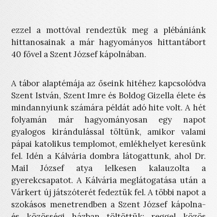
ezzel a mottóval rendeztük meg a plébániánk
hittanosainak a már hagyományos hittantábort
40 fővel a Szent József kápolnában.
A tábor alaptémája az őseink hitéhez kapcsolódva
Szent István, Szent Imre és Boldog Gizella élete és
mindannyiunk számára példát adó hite volt. A hét
folyamán már hagyományosan egy napot
gyalogos kirándulással töltünk, amikor valami
pápai katolikus templomot, emlékhelyet keresünk
fel. Idén a Kálvária dombra látogattunk, ahol Dr.
Mail József atya lelkesen kalauzolta a
gyerekcsapatot. A Kálvária meglátogatása után a
Várkert új játszóterét fedeztük fel. A többi napot a
szokásos menetrendben a Szent József kápolna-
és közösségi házban töltöttük: reggel közös