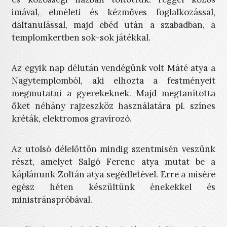
imával, elméleti és kézműves foglalkozással,
daltanulással, majd ebéd után a szabadban, a
templomkertben sok-sok játékkal.
Az egyik nap délután vendégünk volt Máté atya a
Nagytemplomból, aki elhozta a festményeit
megmutatni a gyerekeknek. Majd megtanította
őket néhány rajzeszköz használatára pl. színes
kréták, elektromos gravírozó.
Az utolsó délelőttön mindig szentmisén veszünk
részt, amelyet Salgó Ferenc atya mutat be a
káplánunk Zoltán atya segédletével. Erre a misére
egész héten készültünk énekekkel és
ministránspróbával.