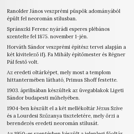
Ranolder János veszprémi püspök adományából
épült fel neoromán stílusban.
Spránszki Ferenc nyárádi esperes plébános
szentelte fel 1875. november 1-jén.
Horváth Sándor veszprémi építész tervei alapján a
két kivitelező ifj. Fa Mihály építőmester és Régner
Pál festő volt.
Az eredeti oltárképet, mely most a templom
hittantermében látható, Primus Shoff festette.
1903. áprilisában készültek az üvegablakok Ligeti
Sándor budapesti műhelyében.
1904-ben készült el a két mellékoltár Jézus Szíve
és a Lourdesi Szűzanya tiszteletére, mely őrzi a
berendezés eredeti neoromán stílusát.
Az 1950-es szentévben készült a jelenlegi főoltár,