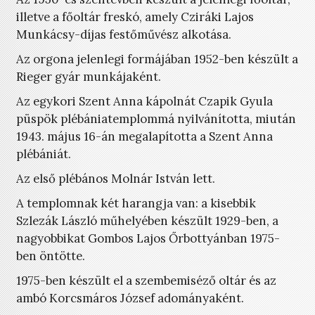
illetve a főoltár freskó, amely Cziráki Lajos
Munkácsy-díjas festőművész alkotása.
Az orgona jelenlegi formájában 1952-ben készült a
Rieger gyár munkájaként.
Az egykori Szent Anna kápolnát Czapik Gyula
püspök plébániatemplommá nyilvánította, miután
1943. május 16-án megalapította a Szent Anna
plébániát.
Az első plébános Molnár István lett.
A templomnak két harangja van: a kisebbik
Szlezák László műhelyében készült 1929-ben, a
nagyobbikat Gombos Lajos Őrbottyánban 1975-
ben öntötte.
1975-ben készült el a szembemiséző oltár és az
ambó Korcsmáros József adományaként.